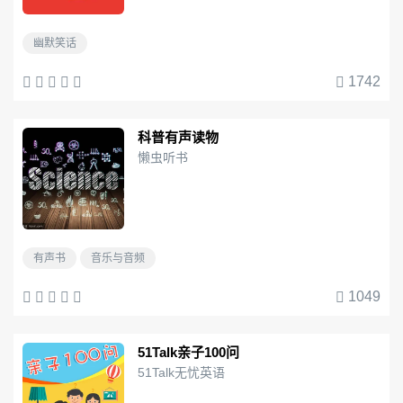
幽默笑话
1742
科普有声读物
懒虫听书
有声书
音乐与音频
1049
51Talk亲子100问
51Talk无忧英语