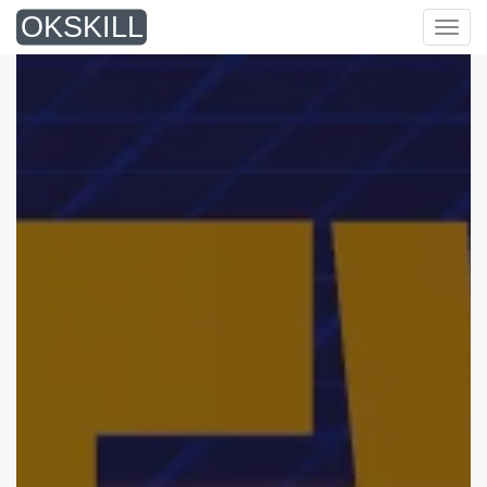
O
KSKILL
菜
单