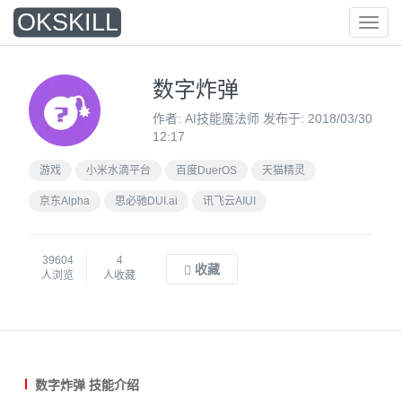
O
KSKILL
菜
单
数字炸弹
作者: AI技能魔法师 发布于: 2018/03/30
12:17
游戏
小米水滴平台
百度DuerOS
天猫精灵
京东Alpha
思必驰DUI.ai
讯飞云AIUI
39604
4
收藏
人浏览
人收藏
数字炸弹 技能介绍