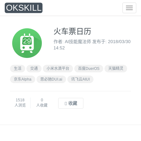
O
KSKILL
菜
单
火车票日历
作者: AI技能魔法师 发布于: 2018/03/30
14:52
生活
交通
小米水滴平台
百度DuerOS
天猫精灵
京东Alpha
思必驰DUI.ai
讯飞云AIUI
1518
0
收藏
人浏览
人收藏