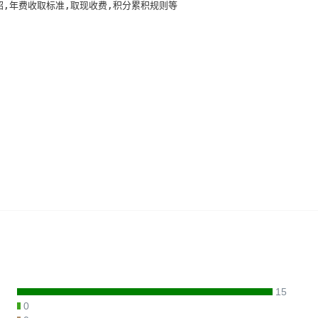
,年费收取标准,取现收费,积分累积规则等

15
0