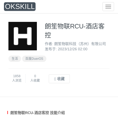
O
KSKILL
菜
单
朗笙物联RCU-酒店客
控
作者: 朗笙物联科技（苏州）有限公司
发布于: 2023/12/26 02:00
生活
百度DuerOS
1858
0
收藏
人浏览
人收藏
朗笙物联RCU-酒店客控 技能介绍