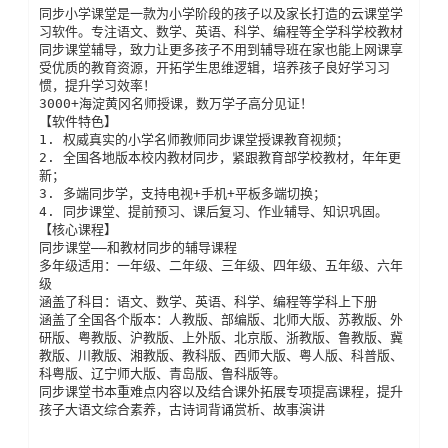
同步小学课堂是一款为小学阶段的孩子以及家长打造的云课堂学
习软件。专注语文、数学、英语、科学、编程等全学科学校教材
同步课堂辅导，致力让更多孩子不用到辅导班在家也能上网课享
受优质的教育资源，开拓学生思维逻辑，培养孩子良好学习习
惯，提升学习效率！

3000+海淀黄冈名师授课，数万学子高分见证！

【软件特色】 

1. 权威真实的小学名师教师同步课堂授课教育视频；

2. 全国各地版本校内教材同步，紧跟教育部学校教材，年年更
新；

3. 多端同步学，支持电视+手机+平板多端切换；

4. 同步课堂、提前预习、课后复习、作业辅导、知识巩固。

【核心课程】

同步课堂——和教材同步的辅导课程

多年级适用：一年级、二年级、三年级、四年级、五年级、六年
级

涵盖了科目：语文、数学、英语、科学、编程等学科上下册

涵盖了全国各个版本：人教版、部编版、北师大版、苏教版、外
研版、粤教版、沪教版、上外版、北京版、浙教版、鲁教版、冀
教版、川教版、湘教版、教科版、西师大版、粤人版、科普版、
科粤版、辽宁师大版、青岛版、鲁科版等。

同步课堂书本重难点内容以及结合课外拓展专项提高课程，提升
孩子大语文综合素养，古诗词背诵赏析、故事演讲
